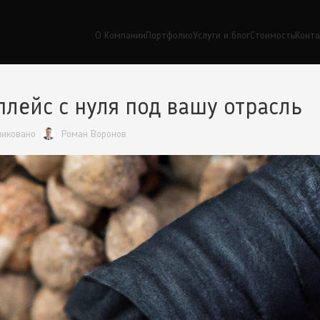
О Компании
Портфолио
Услуги и блог
Стоимость
Конт
плейс с нуля под вашу отрасль
ликовано
Роман Воронов