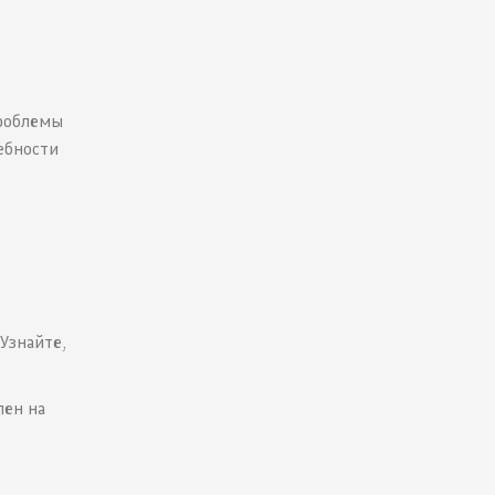
проблемы
ебности
Узнайте,
лен на