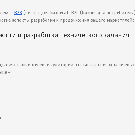
елем —
B2B
(бизнес для бизнеса), B2C (бизнес для потребителя
ногие аспекты разработки и продвижения вашего маркетплейс
ости и разработка технического задания
иданиях вашей целевой аудитории, составьте список ключевых
ющем:
а