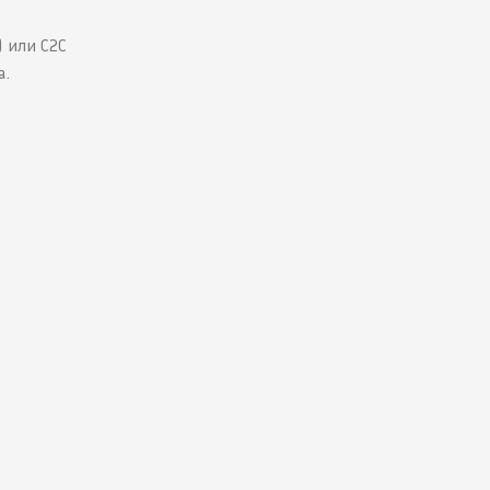
) или C2C
а.