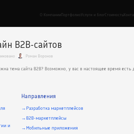
О Компании
Портфолио
Услуги и блог
Стоимость
Конт
йн B2B-сайтов
ликовано
Роман Воронов
ужна тема сайта B2B? Возможно, у вас в настоящее время есть 
Направления
для
Разработка маркетплейсов
B2B-маркетплейсы
гии и
Мобильные приложения