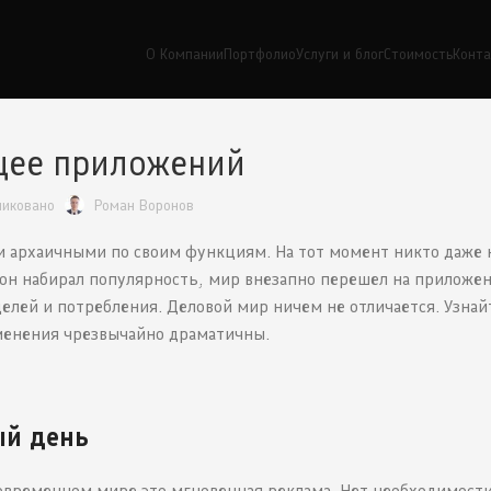
О Компании
Портфолио
Услуги и блог
Стоимость
Конт
щее приложений
ликовано
Роман Воронов
и архаичными по своим функциям. На тот момент никто даже 
фон набирал популярность, мир внезапно перешел на приложен
елей и потребления. Деловой мир ничем не отличается. Узнайт
менения чрезвычайно драматичны.
ый день
овременном мире это мгновенная реклама. Нет необходимост