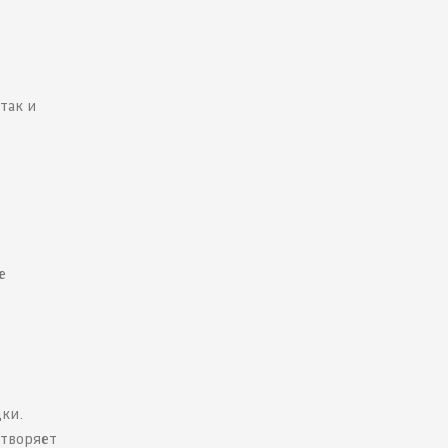
так и
е
ки.
етворяет