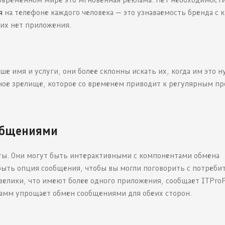
я
на телефоне каждого человека — это узнаваемость бренда с
них нет приложения.
е имя и услуги, они более склонны искать их, когда им это н
ное зрелище, которое со временем приводит к регулярным пр
общениями
ты. Они могут быть интерактивными с компонентами обмена
ыть опция сообщения, чтобы вы могли поговорить с потреби
елики, что имеют более одного приложения, сообщает ITProP
амм упрощает обмен сообщениями для обеих сторон.