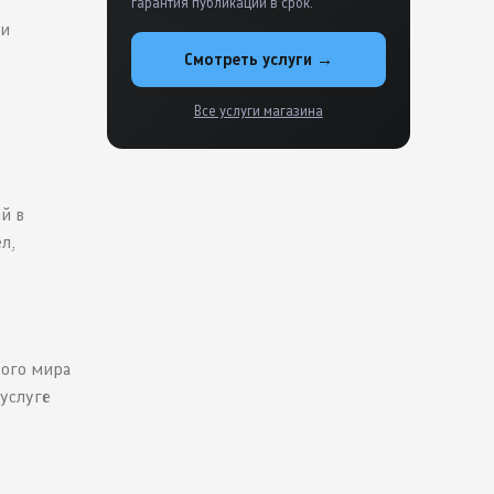
гарантия публикации в срок.
 и
Смотреть услуги →
Все услуги магазина
ий в
л,
вого мира
услуге