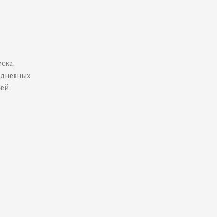
иска,
едневных
тей