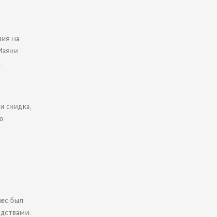
ния на
Маяки
.
и скидка,
о
нес был
едствами.