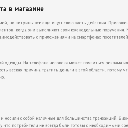
та в магазине
ей, но витрины все еще ищут свою часть действия. Приложе
иентов, когда они выполняют свои еженедельные поручения. 
заимодействовать с приложениями на смартфонах посетителей
ой одежды. На телефоне человека может появиться реклама ил
есть веская причина тратить деньги в этой области, потому чт
но.
и носили с собой наличные для большинства транзакций. Биз
 что потребители не всегда были готовы с необходимыми ср