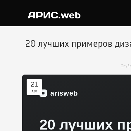
20 лучших примеров диз
Опуб
21
АВГ