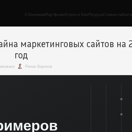
О Компании
Портфолио
Услуги и блог
Ресурсы
Стоимость
Конт
айна маркетинговых сайтов на 
год
ликовано
Роман Воронов