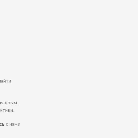
найти
цельным.
ктики.
сь
с нами