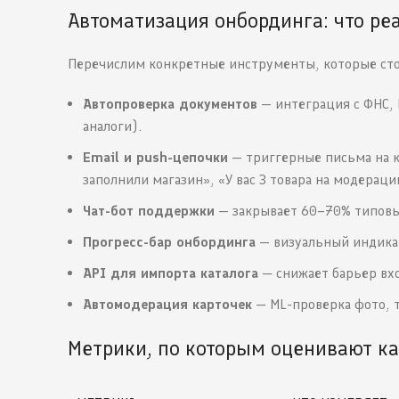
Автоматизация онбординга: что ре
Перечислим конкретные инструменты, которые ст
Автопроверка документов
— интеграция с ФНС, 
аналоги).
Email и push-цепочки
— триггерные письма на к
заполнили магазин», «У вас 3 товара на модераци
Чат-бот поддержки
— закрывает 60–70% типовых
Прогресс-бар онбординга
— визуальный индикат
API для импорта каталога
— снижает барьер вх
Автомодерация карточек
— ML-проверка фото, т
Метрики, по которым оценивают ка