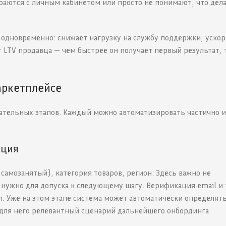
ираются с личным кабинетом или просто не понимают, что дел
одновременно: снижает нагрузку на службу поддержки, ускор
ет LTV продавца — чем быстрее он получает первый результат,
аркетплейсе
ательных этапов. Каждый можно автоматизировать частично 
ация
 самозанятый), категория товаров, регион. Здесь важно не
 нужно для допуска к следующему шагу. Верификация email и
. Уже на этом этапе система может автоматически определять
 для него релевантный сценарий дальнейшего онбординга.