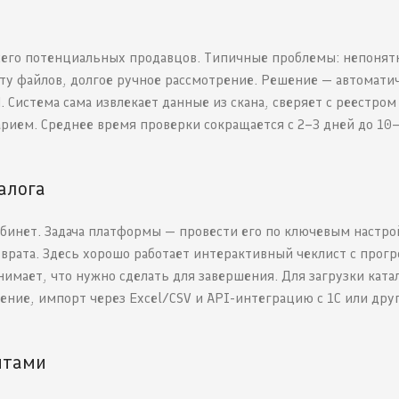
всего потенциальных продавцов. Типичные проблемы: непоня
ату файлов, долгое ручное рассмотрение. Решение — автомати
 Система сама извлекает данные из скана, сверяет с реестром
рием. Среднее время проверки сокращается с 2–3 дней до 10
алога
бинет. Задача платформы — провести его по ключевым настро
зврата. Здесь хорошо работает интерактивный чеклист с прогр
нимает, что нужно сделать для завершения. Для загрузки ката
ение, импорт через Excel/CSV и API-интеграцию с 1С или дру
нтами