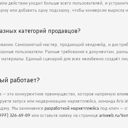
или действии уходит больше всего пользователей, и устранит
рму или добавить одну подсказку, чтобы конверсия выросла н
азных категорий продавцов?
ровании. Самозанятый мастер, продающий хендмейд, и дистр
азные пользователи. Разные требования к документам, разн
 материалы. Единый сценарий для всех неизбежно создаёт л
рый работает?
 — это конкурентное преимущество, которое напрямую влияе
руете запуск или модернизацию маркетплейса, команда Aris.W
адачу. Мы занимаемся
разработкой маркетплейса
под ключ — о
977) 326-69-09
или оставьте заявку на странице
arisweb.ru/ko