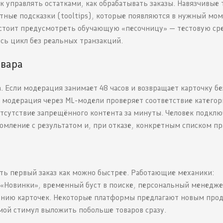
к управлять остатками, как обрабатывать заказы. Навязчивые 
ные подсказки (tooltips), которые появляются в нужный мом
о стоит предусмотреть обучающую «песочницу» — тестовую сре
сь цикл без реальных транзакций.
овара
 Если модерация занимает 48 часов и возвращает карточку бе
 модерация через ML-модели проверяет соответствие категор
отсутствие запрещённого контента за минуты. Человек подклю
омление с результатом и, при отказе, конкретным списком пр
ить первый заказ как можно быстрее. Работающие механики:
 «Новинки», временный буст в поиске, персональный менедже
лению карточек. Некоторые платформы предлагают новым про
мой стимул выложить побольше товаров сразу.