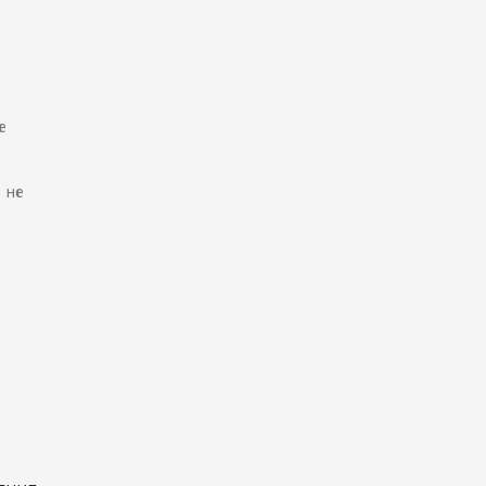
е
 не