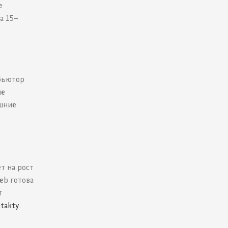
е
а 15–
ибьютор
ые
ишние
т на рост
eb готова
т
ntakty
.