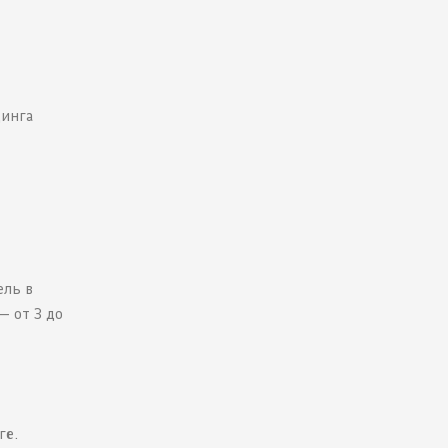
динга
ель в
— от 3 до
ге.