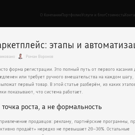
О Компании
Портфолио
Услуги и блог
Стоимость
Конт
ркетплейс: этапы и автоматиза
ликовано
Роман Воронов
осто форма регистрации. Это полный путь от первого касания 
медленен или требует ручного вмешательства на каждом шагу,
ыложат первый товар. В этой статье разберём, из каких этапо
ики показывают, что система работает.
точка роста, а не формальность
привлечение продавцов: рекламу, партнёрские программы, п
«активно продаёт» нередко не превышает 20–30%. Остальные