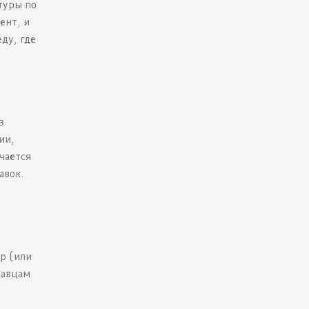
туры по
ент, и
ду, где
з
ии,
чается
авок.
р (или
давцам