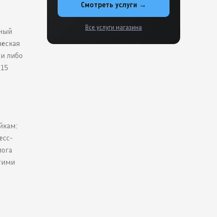
Смотреть услуги →
Все услуги магазина
тный
ческая
 и либо
–15
йкам:
есс-
лога
гими