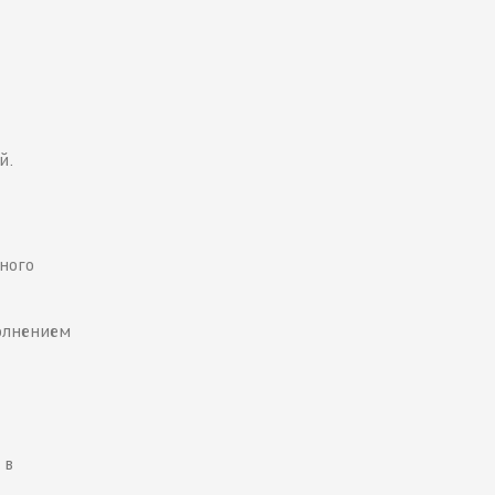
й.
ного
полнением
 в