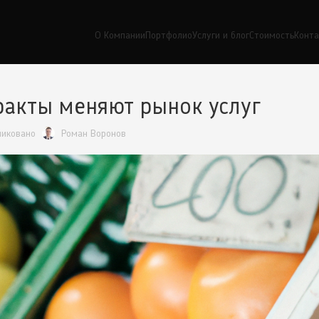
О Компании
Портфолио
Услуги и блог
Стоимость
Конт
ракты меняют рынок услуг
ликовано
Роман Воронов