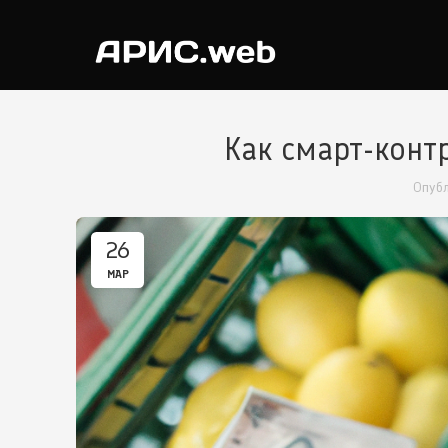
Как смарт-конт
Опуб
26
МАР