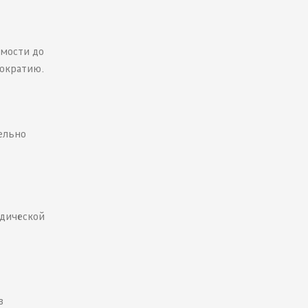
имости до
рократию.
ельно
идической
в