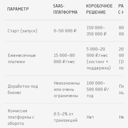
SAAS-
КОРОБОЧНОЕ
РАЗ
ПАРАМЕТР
ПЛАТФОРМА
РЕШЕНИЕ
С НУ
150 000–
800
Старт (запуск)
0–50 000 ₽
350 000 ₽
000 
5 000–20
20 
Ежемесячные
15 000–80
000 ₽/мес
000
платежи
000 ₽/мес
(хостинг +
(Dev
поддержка)
под
Невозможны
100 000–
Доработки под
По ф
или очень
500 000 ₽/
бизнес
зада
ограничены
год
Комиссия
0.5–2% от
платформы с
Нет
Нет
транзакций
оборота