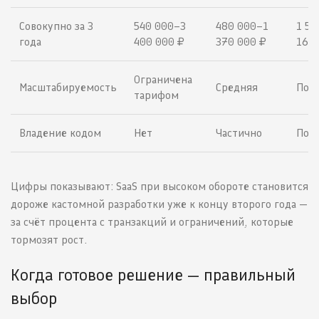
Совокупно за 3
540 000–3
480 000–1
1 52
года
400 000 ₽
370 000 ₽
160 
Ограничена
Масштабируемость
Средняя
Пол
тарифом
Владение кодом
Нет
Частично
Пол
Цифры показывают: SaaS при высоком обороте становится
дороже кастомной разработки уже к концу второго года —
за счёт процента с транзакций и ограничений, которые
тормозят рост.
Когда готовое решение — правильный
выбор