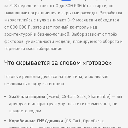
за 2–8 недель и стоит от 0 до 300 000 ₽ на старте, но
накапливает ограничения и скрытые расходы. Разработка
маркетплейса с нуля занимает 3–9 месяцев и обходится
от 800 000 ₽, зато даёт полный контроль над
архитектурой и бизнес-логикой. Выбор зависит от трёх
факторов: уникальности модели, планируемого оборота и
горизонта масштабирования.
Что скрывается за словом «готовое»
Готовые решения делятся на три типа, и их нельзя
смешивать в одну категорию.
SaaS-платформы
(Ecwid, CS-Cart SaaS, Sharetribe) — вы
арендуете инфраструктуру, платите ежемесячно, не
владеете кодом.
Коробочные CMS/движки
(CS-Cart, OpenCart с
плагинами) — покупаете лицензию, разворачиваете на