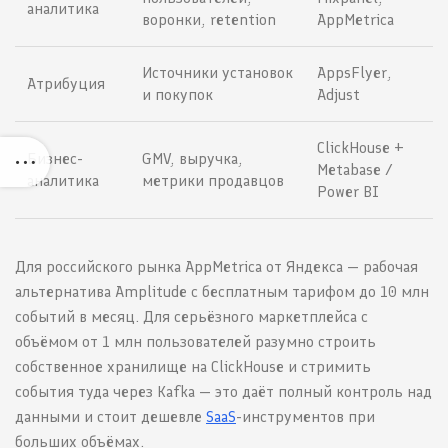
аналитика
воронки, retention
AppMetrica
Источники установок
AppsFlyer,
Атрибуция
и покупок
Adjust
ClickHouse +
Бизнес-
GMV, выручка,
Metabase /
аналитика
метрики продавцов
Power BI
Для российского рынка AppMetrica от Яндекса — рабочая
альтернатива Amplitude с бесплатным тарифом до 10 млн
событий в месяц. Для серьёзного маркетплейса с
объёмом от 1 млн пользователей разумно строить
собственное хранилище на ClickHouse и стримить
события туда через Kafka — это даёт полный контроль над
данными и стоит дешевле
SaaS
-инструментов при
больших объёмах.