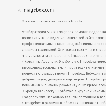
imagebox.com
Отзывы об этой компании от Google:
⭐️Лаборатория SECD: Imagebox помогли поддерж
воплотить наше видение нашего веб-сайта в жиз
профессиональны, отзывчивы, заботливы и потря
слишком маленькой. Они всегда надежны и следят
что установили отношения с Imagebox, и очень 
⭐️Кристина Абернати: Я работаю с Imagebox через
высокопрофессиональна и производит отличные 
полностью разработанном Imagebox. Веб-сайт та
добровольцев, доноров и партнеров. Imagebox р
пониманием. Я очень рекомендую Imagebox всем,
⭐️Бренда Василеску: Я работаю в крупной некомм
Imagebox уже несколько лет. Мы постоянно в вос
с Imagebox в различных областях, начиная от не