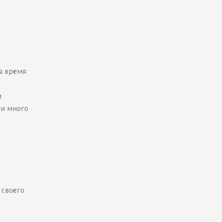
За время
и
ии много
 своего