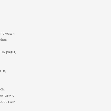
т помощи
ebox
и
ень рады,
йте,
са.
ботаем с
 работали