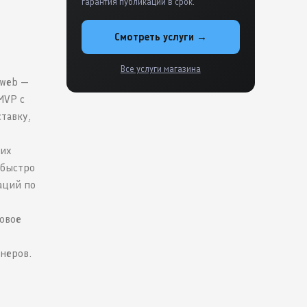
гарантия публикации в срок.
Смотреть услуги →
Все услуги магазина
sweb —
MVP с
тавку,
ших
 быстро
аций по
говое
неров.