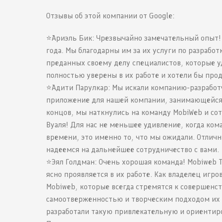
Отзывы об этой компании от Google:
⭐️Ариэль Бик: Чрезвычайно замечательный опыт!
года. Мы благодарны им за их услуги по разрабо
преданных своему делу специалистов, которые 
полностью уверены в их работе и хотели бы про
⭐️Адити Парулкар: Мы искали компанию-разработ
приложение для нашей компании, занимающейся 
концов, мы наткнулись на команду MobiWeb и сот
Вуаля! Для нас не меньшее удивление, когда ко
времени, это именно то, что мы ожидали. Отлич
надеемся на дальнейшее сотрудничество с вами.
⭐️Эял Голдман: Очень хорошая команда! Mobiweb 
ясно проявляется в их работе. Как владелец игр
Mobiweb, которые всегда стремятся к совершенст
самоотверженностью и творческим подходом их 
разработали такую привлекательную и ориентиро