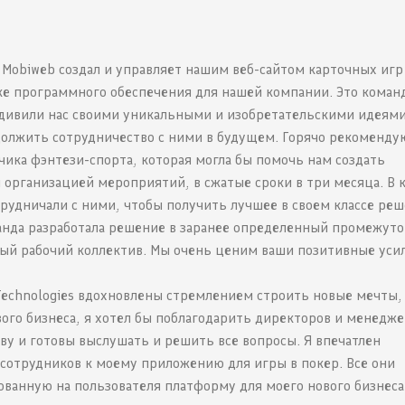
 Mobiweb создал и управляет нашим веб-сайтом карточных игр
тке программного обеспечения для нашей компании. Это коман
удивили нас своими уникальными и изобретательскими идеям
должить сотрудничество с ними в будущем. Горячо рекоменду
чика фэнтези-спорта, которая могла бы помочь нам создать
организацией мероприятий, в сжатые сроки в три месяца. В 
рудничали с ними, чтобы получить лучшее в своем классе реш
манда разработала решение в заранее определенный промежуто
ный рабочий коллектив. Мы очень ценим ваши позитивные уси
Technologies вдохновлены стремлением строить новые мечты, 
ового бизнеса, я хотел бы поблагодарить директоров и менедж
ву и готовы выслушать и решить все вопросы. Я впечатлен
сотрудников к моему приложению для игры в покер. Все они
ванную на пользователя платформу для моего нового бизнеса