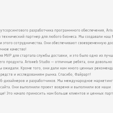
аутсорсингового разработчика программного обеспечения, Ari
 технический партнер для любого бизнеса. Мы создавали наш 
и этого сотрудничества. Они обеспечивают своевременную дос
чное качество!
ия MVP для стартапа службы доставки, и это было одно из луч
о продукта. Arisweb Studio — отличные ребята, они довольно
мы ожидали. Кроме того, они дали нам много ценных рекоменд
редств и исследованиям рынка. Спасибо, Файрарт!
 веб-дизайнеров и разработчиков. Мы международное маркетин
б-сайта. Они выполнили проект вовремя и выполнили все наши
ще! Это начало приносить нам больше клиентов и ценных парт