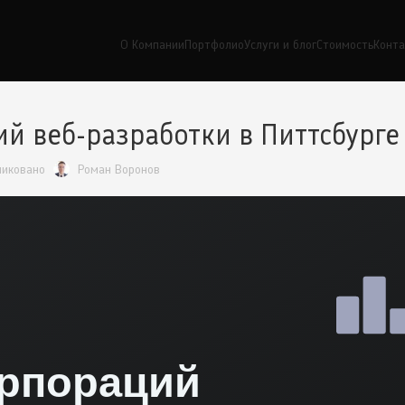
О Компании
Портфолио
Услуги и блог
Стоимость
Конт
й веб-разработки в Питтсбурге
ликовано
Роман Воронов