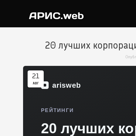
20 лучших корпораци
Опуб
21
АВГ