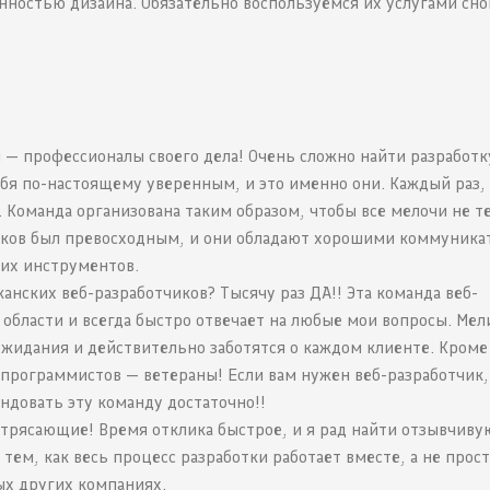
ностью дизайна. Обязательно воспользуемся их услугами сно
 — профессионалы своего дела! Очень сложно найти разработк
ебя по-настоящему уверенным, и это именно они. Каждый раз, 
 Команда организована таким образом, чтобы все мелочи не т
выков был превосходным, и они обладают хорошими коммуник
их инструментов.
анских веб-разработчиков? Тысячу раз ДА!! Эта команда веб-
 области и всегда быстро отвечает на любые мои вопросы. Мел
жидания и действительно заботятся о каждом клиенте. Кроме 
программистов — ветераны! Если вам нужен веб-разработчик,
ендовать эту команду достаточно!!
отрясающие! Время отклика быстрое, и я рад найти отзывчиву
тем, как весь процесс разработки работает вместе, а не прос
ых других компаниях.