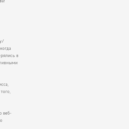
ва!
у/
когда
ерялись в
ативными
исса,
того,
ю веб-
то