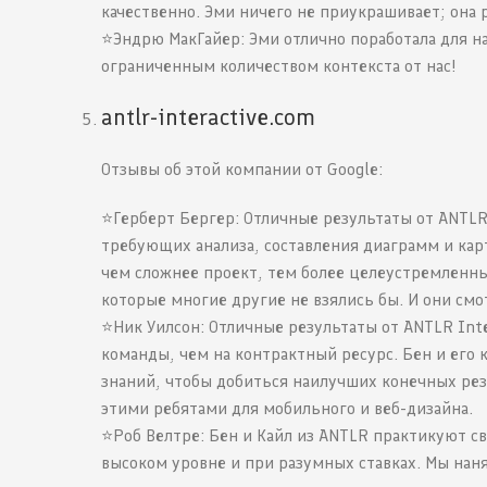
качественно. Эми ничего не приукрашивает; она р
⭐️Эндрю МакГайер: Эми отлично поработала для н
ограниченным количеством контекста от нас!
antlr-interactive.com
Отзывы об этой компании от Google:
⭐️Герберт Бергер: Отличные результаты от ANTLR
требующих анализа, составления диаграмм и карт
чем сложнее проект, тем более целеустремленны
которые многие другие не взялись бы. И они смо
⭐️Ник Уилсон: Отличные результаты от ANTLR Int
команды, чем на контрактный ресурс. Бен и его 
знаний, чтобы добиться наилучших конечных рез
этими ребятами для мобильного и веб-дизайна.
⭐️Роб Велтре: Бен и Кайл из ANTLR практикуют с
высоком уровне и при разумных ставках. Мы наня