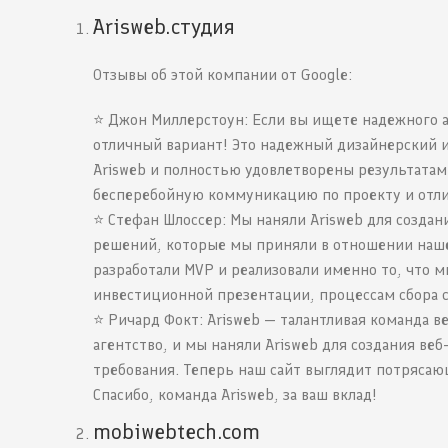
Arisweb.студия
Отзывы об этой компании от Google:
⭐️ Джон Миллерстоун: Если вы ищете надежного 
отличный вариант! Это надежный дизайнерский и
Arisweb и полностью удовлетворены результатам
бесперебойную коммуникацию по проекту и отли
⭐️ Стефан Шлоссер: Мы наняли Arisweb для создан
решений, которые мы приняли в отношении нашег
разработали MVP и реализовали именно то, что 
инвестиционной презентации, процессам сбора с
⭐️ Ричард Фокт: Arisweb — талантливая команда
агентство, и мы наняли Arisweb для создания ве
требования. Теперь наш сайт выглядит потрясаю
Спасибо, команда Arisweb, за ваш вклад!
mobiwebtech.com