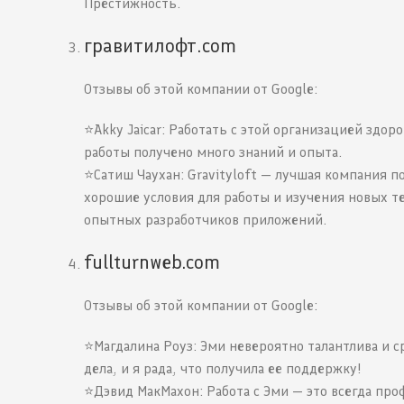
Престижность.
гравитилофт.com
Отзывы об этой компании от Google:
⭐️Akky Jaicar: Работать с этой организацией здо
работы получено много знаний и опыта.
⭐️Сатиш Чаухан: Gravityloft — лучшая компания п
хорошие условия для работы и изучения новых т
опытных разработчиков приложений.
fullturnweb.com
Отзывы об этой компании от Google:
⭐️Магдалина Роуз: Эми невероятно талантлива и 
дела, и я рада, что получила ее поддержку!
⭐️Дэвид МакМахон: Работа с Эми — это всегда про