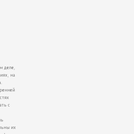
м деле,
иях, на
.
тренней
стях
ать с
нь
льны их