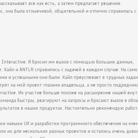
ассказывает все как есть, а затем предлагает решения.
ас, она была отзывчивой, общительной и отлично справилась с
 Interactive. Я бросил им вызов с помощью больших данных,
. Кайл и ANTLR справились с задачей в каждом случае. На само
ми и успешными они были. Кайл преуспевает в трудных задан
трят на мой проект глазами владельца, а не просто подрядчика
eractive. Их участие больше похоже на расширение нашей вну
команда быстры, реагируют на запросы и бросают вызов в обла
ультатов в наших продуктах. Настоятельно рекомендую работ
вои навыки UX и разработки программного обеспечения на оче
ли их для нескольких разных проектов и остались очень дово