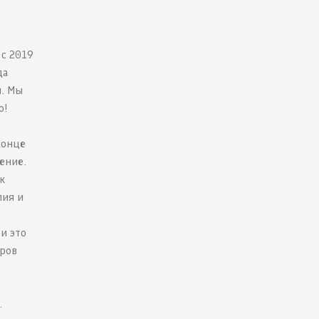
 с 2019
да
и. Мы
ю!
конце
ение.
к
лия и
и это
еров
.