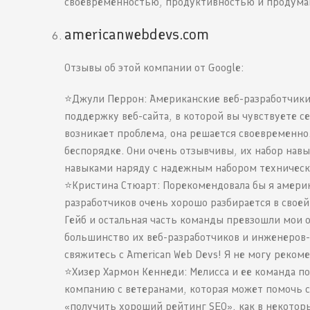
своевременностью, продуктивностью и продуман
americanwebdevs.com
Отзывы об этой компании от Google:
⭐️Джули Перрон: Американские веб-разработчики
поддержку веб-сайта, в которой вы чувствуете с
возникает проблема, она решается своевременно.
беспорядке. Они очень отзывчивы, их набор на
навыками наряду с надежным набором техническ
⭐️Кристина Стюарт: Порекомендовала бы я америк
разработчиков очень хорошо разбирается в своей
Гейб и остальная часть команды превзошли мои о
большинство их веб-разработчиков и инженеров-
свяжитесь с American Web Devs! Я не могу реком
⭐️Хизер Хармон Кеннеди: Мелисса и ее команда п
компанию с ветеранами, которая может помочь с 
«получить хороший рейтинг SEO», как в некотор