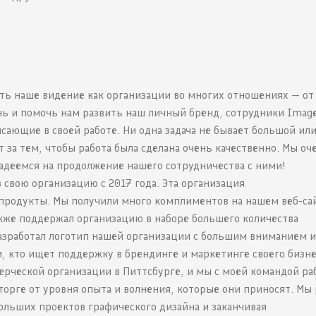
ать наше видение как организации во многих отношениях — о
нь и помочь нам развить наш личный бренд, сотрудники Imag
сающие в своей работе. Ни одна задача не бывает большой ил
 за тем, чтобы работа была сделана очень качественно. Мы оч
надеемся на продолжение нашего сотрудничества с ними!
 свою организацию с 2017 года. Эта организация
продукты. Мы получили много комплиментов на нашем веб-са
кже поддержал организацию в наборе большего количества
азработал логотип нашей организации с большим вниманием и
 кто ищет поддержку в брендинге и маркетинге своего бизне
ерческой организации в Питтсбурге, и мы с моей командой ра
торге от уровня опыта и волнения, которые они приносят. Мы
больших проектов графического дизайна и заканчивая