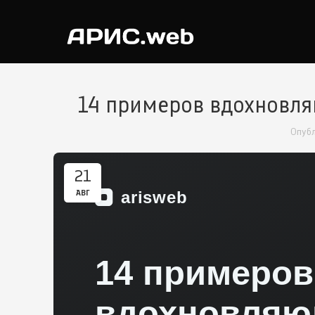
14 примеров вдохновля
Опуб
21
АВГ