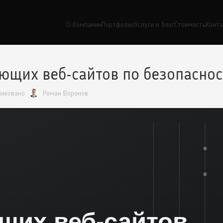
О Компании
Портфолио
Услуги и блог
Стоимость
Конт
ющих веб-сайтов по безопаснос
ликовано
Роман Воронов