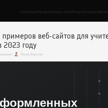
О Компании
Портфолио
Услуги и блог
Ресурсы
Стоимость
Конт
 примеров веб-сайтов для учит
в 2023 году
ликовано
Роман Воронов