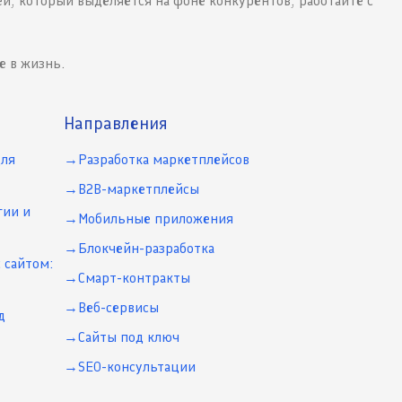
й, который выделяется на фоне конкурентов, работайте с
е в жизнь.
Направления
для
Разработка маркетплейсов
B2B-маркетплейсы
гии и
Мобильные приложения
Блокчейн-разработка
 сайтом:
Смарт-контракты
Веб-сервисы
д
Сайты под ключ
SEO-консультации