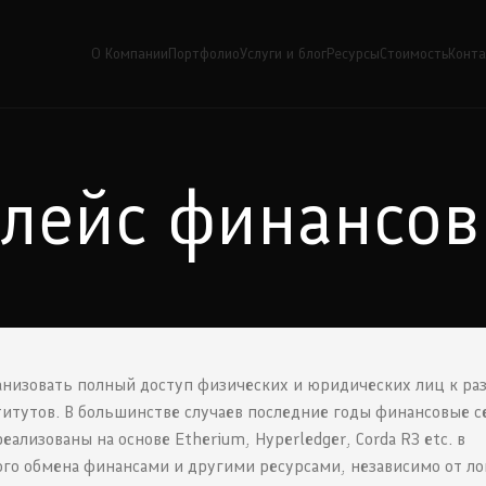
О Компании
Портфолио
Услуги и блог
Ресурсы
Стоимость
Конт
лейс финансов
анизовать полный доступ физических и юридических лиц к р
итутов. В большинстве случаев последние годы финансовые 
еализованы на основе Etherium, Hyperledger, Corda R3 etc. в
рого обмена финансами и другими ресурсами, независимо от л