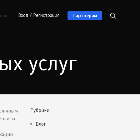
Партнёрам
Вход / Регистрация
акты
ых услуг
Рубрики
азличным
сервисы
Блог
окации