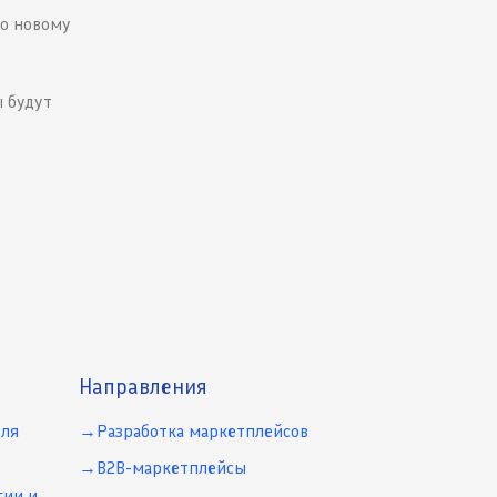
но новому
 будут
Направления
для
Разработка маркетплейсов
B2B-маркетплейсы
гии и