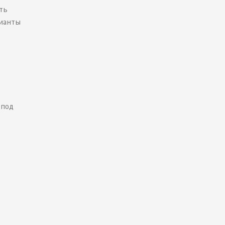
ть
рианты
 под