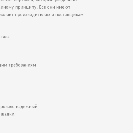
диному принципу. Все они имеют
воляет производителям и поставщикам
ртала
щим требованиям
ировало надежный
ощадки.