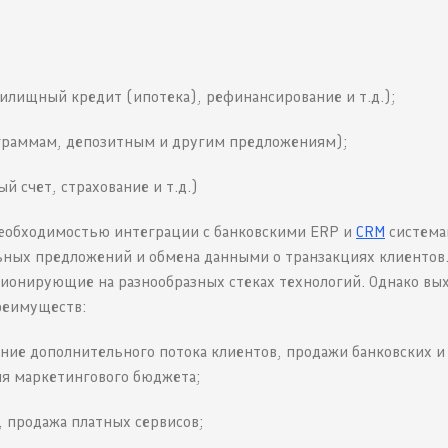
илищный кредит (ипотека), рефинансирование и т.д.);
ограммам, депозитным и другим предложениям);
й счет, страхование и т.д.)
необходимостью интеграции с банковскими ERP и
CRM
система
ьных предложений и обмена данными о транзакциях клиентов.
ионирующие на разнообразных стеках технологий. Однако вых
реимуществ:
ение дополнительного потока клиентов, продажи банковских и
ия маркетингового бюджета;
, продажа платных сервисов;