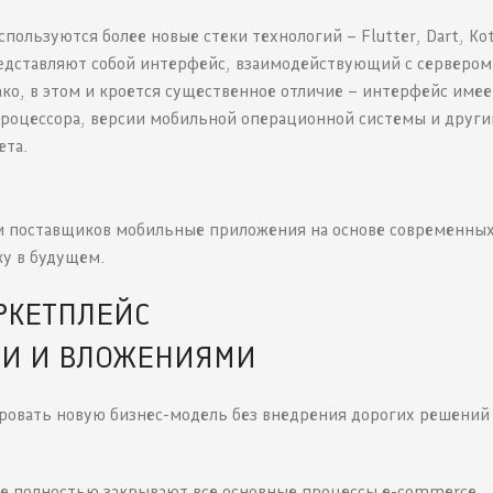
пользуются более новые стеки технологий – Flutter, Dart, Kotl
едставляют собой интерфейс, взаимодействующий с сервером
ко, в этом и кроется существенное отличие – интерфейс имее
процессора, версии мобильной операционной системы и друг
ета.
 и поставщиков мобильные приложения на основе современны
ку в будущем.
РКЕТПЛЕЙС
И И ВЛОЖЕНИЯМИ
ировать новую бизнес-модель без внедрения дорогих решений
ые полностью закрывают все основные процессы e-commerce