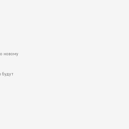
но новому
 будут