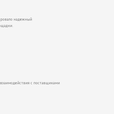
ировало надежный
ощадки.
а взаимодействия с поставщиками