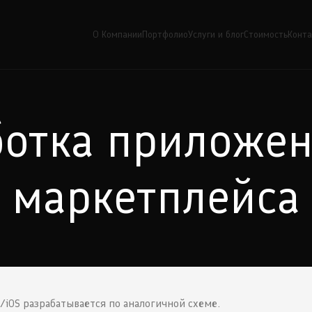
О Компании
Портфолио
Услуги и блог
Стоимость
Конт
ботка приложен
маркетплейса
/iOS разрабатывается по аналогичной схеме.