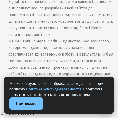
Signal готова помочь вам в развитии вашего бизнеса, и
они делают все, от разработки веб-сайтов до
полномасштабных цифровых маркетинговых кампаний.
Если вы ищете агентство, которое всегда думает о том,
как увеличить число своих клиентов, Signal Media
отлично подойдет вам.
⭐️Тим Паркин: Signal Media — единственное агентство,
которому я доверяю, и которое снова и снова
обеспечивает качественную работу и результаты. Я был
постоянно впечатлен результатами, которые они
добились в различных проектах, начиная от дизайна
веб-сайта, создания видео и маркетинга в социальных
сетях. Если вы ищете надежную, заслуживающую
Мы используем cookie и обрабатываем данные форм
доверия и честную маркетинговую компанию, которая
согласно
Политике конфиденциальности
. Продолжая
может создавать и проводить результативные
пользоваться сайтом, вы соглашаетесь с этим.
кампании, Signal Media — очевидный выбор.
Принимаю
devsu.com