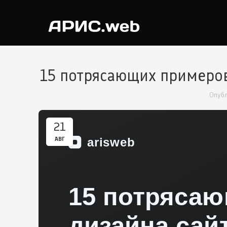
15 потрясающих примеров
Опуб
21
АВГ