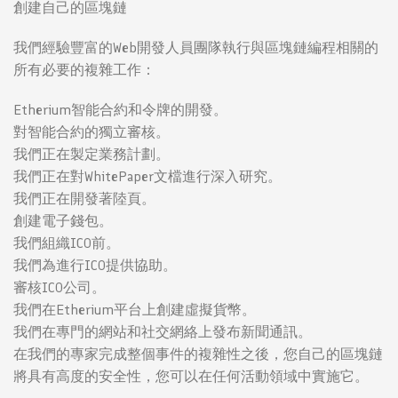
創建自己的區塊鏈
我們經驗豐富的Web開發人員團隊執行與區塊鏈編程相關的
所有必要的複雜工作：
Etherium智能合約和令牌的開發。
對智能合約的獨立審核。
我們正在製定業務計劃。
我們正在對WhitePaper文檔進行深入研究。
我們正在開發著陸頁。
創建電子錢包。
我們組織ICO前。
我們為進行ICO提供協助。
審核ICO公司。
我們在Etherium平台上創建虛擬貨幣。
我們在專門的網站和社交網絡上發布新聞通訊。
在我們的專家完成整個事件的複雜性之後，您自己的區塊鏈
將具有高度的安全性，您可以在任何活動領域中實施它。