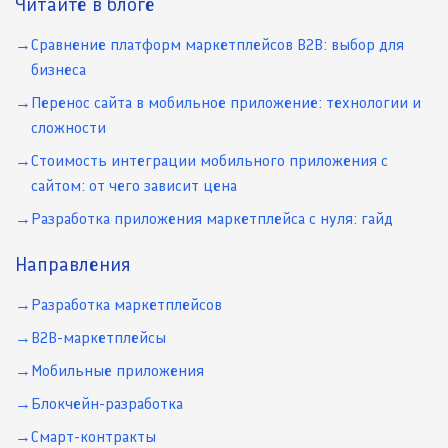
Читайте в блоге
Сравнение платформ маркетплейсов B2B: выбор для
бизнеса
Перенос сайта в мобильное приложение: технологии и
сложности
Стоимость интеграции мобильного приложения с
сайтом: от чего зависит цена
Разработка приложения маркетплейса с нуля: гайд
Направления
Разработка маркетплейсов
B2B-маркетплейсы
Мобильные приложения
Блокчейн-разработка
Смарт-контракты